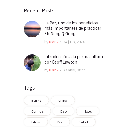
Recent Posts
La Paz, uno de los beneficios
más importantes de practicar
ZhiNeng QiGong
by
User 2
24 julio, 2024
introducción a la permacultura
por Geoff Lawton
by
User 2
27 abril, 2022
Tags
Beijing
China
Comida
Dao
Hotel
Libros
Paz
Salud