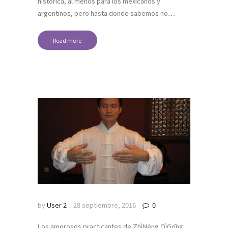
histórica, al menos para los mexicanos y
argentinos, pero hasta donde sabemos no…
Read more
by
User 2
28 septiembre, 2016
0
Los amorosos practicantes de ZhìNéng QìGōng