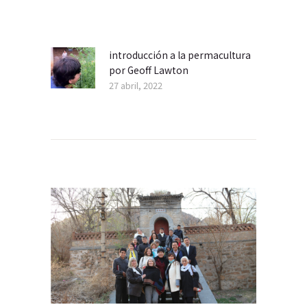
Navegación
de
entradas
introducción a la permacultura
Previous
por Geoff Lawton
post:
27 abril, 2022