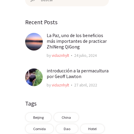
Recent Posts
La Paz, uno de los beneficios
más importantes de practicar
ZhiNeng QiGong
by
vidaznhylt
24 julio, 2024
introducción a la permacultura
por Geoff Lawton
by
vidaznhylt
27 abril, 2022
Tags
Beijing
China
Comida
Dao
Hotel