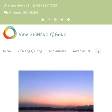
Inicio
Llama de 9 a 18 h al +52 55 58472355
VIDA ZHÌNÉNG QÌGŌNG
ZhìNéng QìGōng
WhatsApp 5534032199
Todo es posible
Actividades
Audiovisual
Centro Virtual
Tienda Virtual
Inicio
ZhìNéng QìGōng
Actividades
Audiovisual
Blog
Comunidad
Contacto