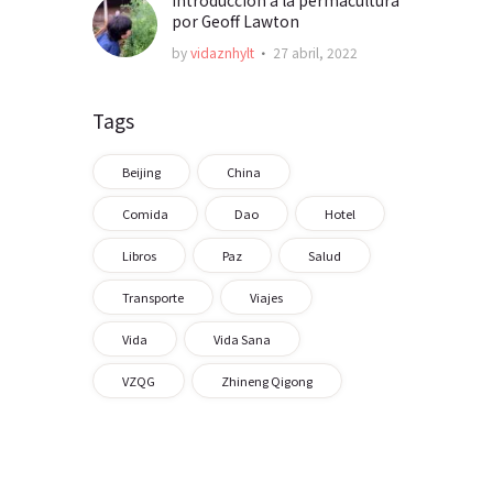
introducción a la permacultura
por Geoff Lawton
by
vidaznhylt
27 abril, 2022
Tags
Beijing
China
Comida
Dao
Hotel
Libros
Paz
Salud
Transporte
Viajes
Vida
Vida Sana
VZQG
Zhineng Qigong