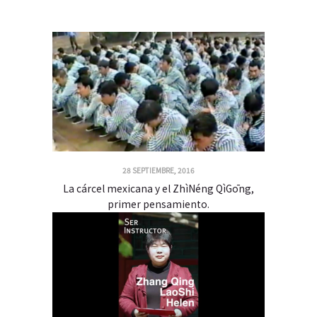
28 SEPTIEMBRE, 2016
La cárcel mexicana y el ZhìNéng QìGōng,
primer pensamiento.