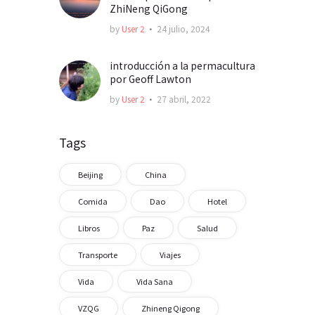
ZhiNeng QiGong
by
User 2
24 julio, 2024
introducción a la permacultura
por Geoff Lawton
by
User 2
27 abril, 2022
Tags
Beijing
China
Comida
Dao
Hotel
Libros
Paz
Salud
Transporte
Viajes
Vida
Vida Sana
VZQG
Zhineng Qigong