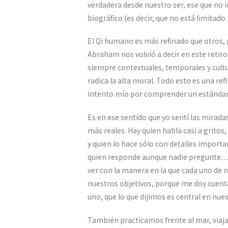
verdadera desde nuestro ser, ese que no i
biográfico (es decir, que no está limitad
El Qi humano es más refinado que otros, 
Abraham nos volvió a decir en este retiro
siempre contextuales, temporales y cultur
radica la alta moral. Todo esto es una ref
intento mío por comprender un estándar 
Es en ese sentido que yo sentí las miradas
más reales. Hay quien habla casi a gritos
y quien lo hace sólo con detalles import
quien responde aunque nadie pregunte… c
ver con la manera en la que cada uno de 
nuestros objetivos, porque me doy cuent
uno, que lo que dijimos es central en nue
También practicamos frente al mar, viaj