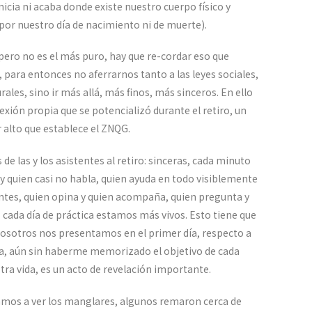
nicia ni acaba donde existe nuestro cuerpo físico y
o por nuestro día de nacimiento ni de muerte).
pero no es el más puro, hay que re-cordar eso que
, para entonces no aferrarnos tanto a las leyes sociales,
ales, sino ir más allá, más finos, más sinceros. En ello
lexión propia que se potencializó durante el retiro, un
alto que establece el ZNQG.
 de las y los asistentes al retiro: sinceras, cada minuto
, y quien casi no habla, quien ayuda en todo visiblemente
antes, quien opina y quien acompaña, quien pregunta y
ada día de práctica estamos más vivos. Esto tiene que
nosotros nos presentamos en el primer día, respecto a
a, aún sin haberme memorizado el objetivo de cada
stra vida, es un acto de revelación importante.
amos a ver los manglares, algunos remaron cerca de