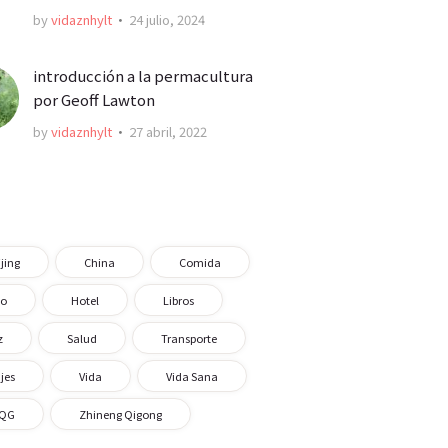
by
vidaznhylt
24 julio, 2024
introducción a la permacultura
por Geoff Lawton
by
vidaznhylt
27 abril, 2022
jing
China
Comida
o
Hotel
Libros
z
Salud
Transporte
jes
Vida
Vida Sana
QG
Zhineng Qigong