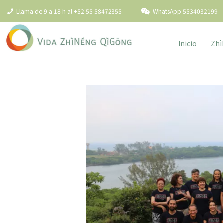
Llama de 9 a 18 h al +52 55 58472355
WhatsApp 5534032199
Inicio
Zhì