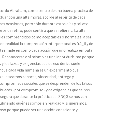
recordó Abraham, como centro de una buena práctica de
ctuar con una alta moral, acorde al espíritu de cada
has ocasiones, pero sólo durante estos días y tal vez
os de retiro, pude sentir a qué se refiere… La alta
ciales comprendidos como aceptables o normales, a ser
en realidad la comprensión interpersonal es frágil y de
al se mide en cómo cada acción que uno realiza empata
s. Reconocerse a sí mismo es una labor durísima porque
 los lazos y exigencias que de eso deriva suele
 que cada vida humana es un experimento que
a que seamos capaces, sinceridad, entrega y
e compromisos sociales que se desprenden de los falsos
 huecas -por compromiso- y de exigencias que se nos
 segura que durante la práctica del ZNQG se nos van
ubriendo quiénes somos en realidad y, si queremos,
oso porque puede ser una acción consciente y