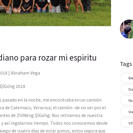
Comunidad
Contacto
idiano para rozar mi espiritu
Tags
2018 | Abraham Vega
Bei
g QìGōng 2018
Da
s pasado en la noche, me encontraba en un camión
Pa
a de Catemaco, Veracruz; el camión -de no ser por el
Via
cantes de ZhìNéng QìGōng. Nos retiramos de nuestra
os y así regalarnos tiempo. Todos nos conocemos desde
VZ
uego de cuatro días de estar juntos, estoy segura que