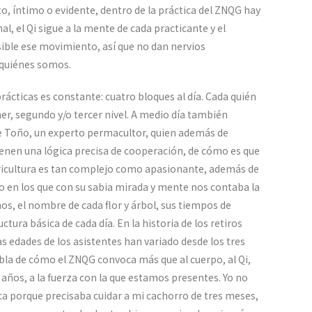
, íntimo o evidente, dentro de la práctica del ZNQG hay
l, el Qi sigue a la mente de cada practicante y el
ble ese movimiento, así que no dan nervios
 quiénes somos.
rácticas es constante: cuatro bloques al día. Cada quién
imer, segundo y/o tercer nivel. A medio día también
de Toño, un experto permacultor, quien además de
tienen una lógica precisa de cooperación, de cómo es que
icultura es tan complejo como apasionante, además de
ho en los que con su sabia mirada y mente nos contaba la
os, el nombre de cada flor y árbol, sus tiempos de
ctura básica de cada día. En la historia de los retiros
 edades de los asistentes han variado desde los tres
abla de cómo el ZNQG convoca más que al cuerpo, al Qi,
ños, a la fuerza con la que estamos presentes. Yo no
ica porque precisaba cuidar a mi cachorro de tres meses,