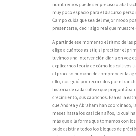
nombremos puede ser preciso o abstracto
muy poco espacio para el discurso persona
Campo cuida que sea del mejor modo posi
presentarse, decir algo real que muestre
A partir de ese momento el ritmo de las p
elige a cuántos asistir, si practicar el pr
tuvimos una intervención diaria en voz 
explicarnos teoría de cómo los cultivos 
el proceso humano de comprender la agr
ello, nos guió por recorridos por el ranc
historia de cada cultivo que preguntábam
crecimiento, sus caprichos. Esa es la estru
que Andrea y Abraham han coordinado, las
meses hasta los casi cien años, lo cual h
más que a la forma que tomamos con los a
pude asistir a todos los bloques de práct