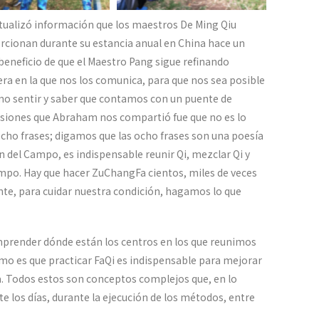
ctualizó información que los maestros De Ming Qiu
ionan durante su estancia anual en China hace un
 beneficio de que el Maestro Pang sigue refinando
era en la que nos los comunica, para que nos sea posible
imo sentir y saber que contamos con un puente de
cisiones que Abraham nos compartió fue que no es lo
cho frases; digamos que las ocho frases son una poesía
n del Campo, es indispensable reunir Qi, mezclar Qi y
Campo. Hay que hacer ZuChangFa cientos, miles de veces
nte, para cuidar nuestra condición, hagamos lo que
mprender dónde están los centros en los que reunimos
ómo es que practicar FaQi es indispensable para mejorar
a. Todos estos son conceptos complejos que, en lo
 los días, durante la ejecución de los métodos, entre