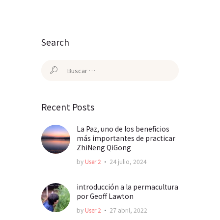
Search
Buscar:
Recent Posts
La Paz, uno de los beneficios
más importantes de practicar
ZhiNeng QiGong
by
User 2
24 julio, 2024
introducción a la permacultura
por Geoff Lawton
by
User 2
27 abril, 2022