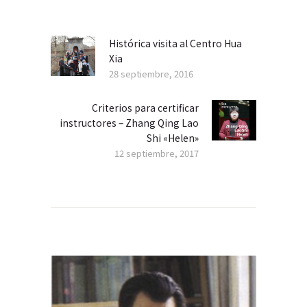
de
entradas
Histórica visita al Centro Hua
Previous
Xia
post:
28 septiembre, 2016
Criterios para certificar
Next
instructores – Zhang Qing Lao
post:
Shi «Helen»
12 septiembre, 2017