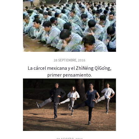
28 SEPTIEMBRE, 2016
La cárcel mexicana y el ZhìNéng QìGōng,
primer pensamiento.