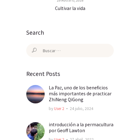
29 AGOSTO, 2016
Cultivar la vida
Search
Buscar:
Recent Posts
La Paz, uno de los beneficios
más importantes de practicar
ZhiNeng QiGong
by
User 2
24 julio, 2024
introducción a la permacultura
por Geoff Lawton
by
User 2
27 abril, 2022