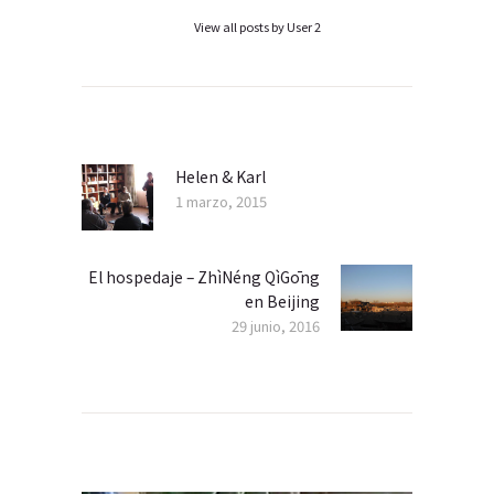
View all posts by
User 2
Navegación
de
entradas
Helen & Karl
Previous
1 marzo, 2015
post:
El hospedaje – ZhìNéng QìGōng
Next
en Beijing
post:
29 junio, 2016