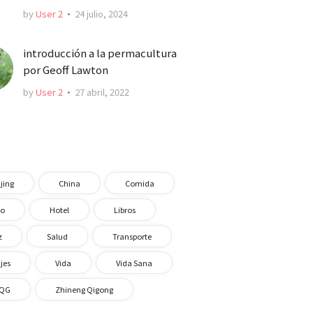
by
User 2
24 julio, 2024
introducción a la permacultura
por Geoff Lawton
by
User 2
27 abril, 2022
jing
China
Comida
o
Hotel
Libros
z
Salud
Transporte
jes
Vida
Vida Sana
QG
Zhineng Qigong