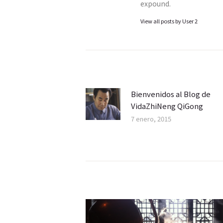
expound.
View all posts by
User 2
Navegación
de
entradas
Bienvenidos al Blog de
Previous
VidaZhiNeng QiGong
post:
7 enero, 2015