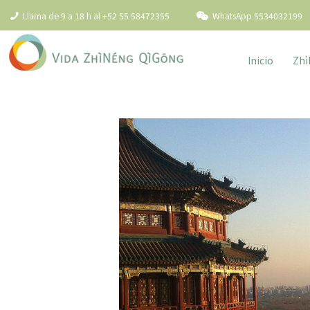
Llama de 9 a 18 h al +52 55 58472355
WhatsApp 5534032199
Inicio
Zhì