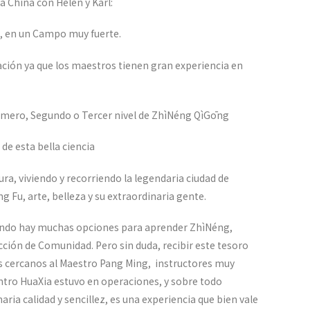
a China con Helen y Karl:
o, en un Campo muy fuerte.
ración ya que los maestros tienen gran experiencia en
Primero, Segundo o Tercer nivel de ZhìNéng QìGōng
de esta bella ciencia
tura, viviendo y recorriendo la legendaria ciudad de
g Fu, arte, belleza y su extraordinaria gente.
mundo hay muchas opciones para aprender ZhìNéng,
cción de Comunidad. Pero sin duda, recibir este tesoro
 cercanos al Maestro Pang Ming, instructores muy
ntro HuaXia estuvo en operaciones, y sobre todo
ia calidad y sencillez, es una experiencia que bien vale