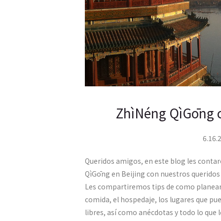
ZhìNéng QìGōng co
6.16.
Queridos amigos, en este blog les conta
QìGōng en Beijing con nuestros queridos
Les compartiremos tips de como planear su
comida, el hospedaje, los lugares que pu
libres, así como anécdotas y todo lo que l