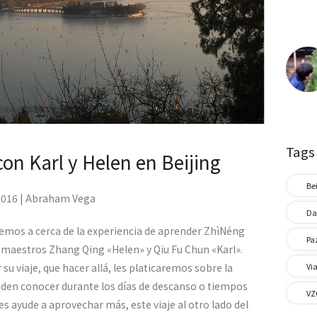
Comunidad
Contacto
Tags
n Karl y Helen en Beijing
Bei
2016 | Abraham Vega
Da
remos a cerca de la experiencia de aprender ZhìNéng
Pa
 maestros Zhang Qing «Helen» y Qiu Fu Chun «Karl».
Via
 viaje, que hacer allá, les platicaremos sobre la
eden conocer durante los días de descanso o tiempos
VZ
es ayude a aprovechar más, este viaje al otro lado del