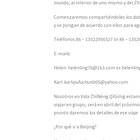
mundo, al interior de uno mismo y del Z
Comenzaremos compartiéndoles los datos
y se pongan de acuerdo con ellos para age
Teléfonos 86 – 13522956527 or 86 – 135
E-mails:
Helen: helenling76@163.com or helenl
Karl: karlqiufuchun005@yahoo.com
Nosotros en Vida ZhìNéng QìGōng estamo
viajar en grupo, será en abril del próxi
pronto daremos los detalles de ese viaje.
¿Por qué ir a Beijing?