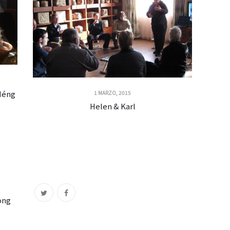
ìNéng
1 MARZO, 2015
Helen & Karl
ong