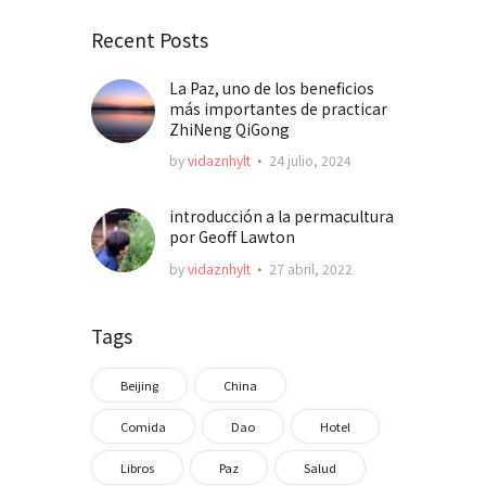
Recent Posts
La Paz, uno de los beneficios
más importantes de practicar
ZhiNeng QiGong
by
vidaznhylt
24 julio, 2024
introducción a la permacultura
por Geoff Lawton
by
vidaznhylt
27 abril, 2022
Tags
Beijing
China
Comida
Dao
Hotel
Libros
Paz
Salud