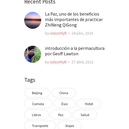
Recent Posts
La Paz, uno de los beneficios
más importantes de practicar
ZhiNeng QiGong
by
vidaznhylt
24 julio, 2024
introducción a la permacultura
por Geoff Lawton
by
vidaznhylt
27 abril, 2022
Tags
Beijing
China
Comida
Dao
Hotel
Libros
Paz
Salud
Transporte
Viajes