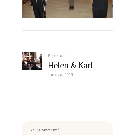
Navegación
de
entradas
Published in
Previous
Helen & Karl
post:
1 marzo, 2015